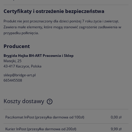
Certyfikaty i ostrzeżenie bezpieczeństwa
Produkt nie jest przeznaczony dla dzieci poniżej 7 roku życia i zwierząt.
Zawiera małe elementy, które mogą stanowić zagrożenie zadławienia w
przypadku połknięcia.
Producent
Brygida Hojka BH-ART Pracownia i Sklep
Matejki, 25
43-417 Kaczyce, Polska
sklep@bridge-art.pl
665445508
Koszty dostawy
Cena nie zawiera ewentualnych kosztów płatności
Paczkomat InPost
(przesyłka darmowa od 100zł)
0,00 zł
Kurier InPost
(przesyłka darmowa od 200zł)
9,99 zł