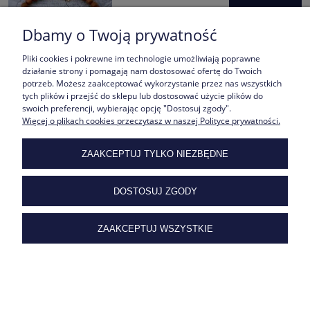
DO KOSZYKA
Dbamy o Twoją prywatność
Pliki cookies i pokrewne im technologie umożliwiają poprawne
działanie strony i pomagają nam dostosować ofertę do Twoich
potrzeb. Możesz zaakceptować wykorzystanie przez nas wszystkich
tych plików i przejść do sklepu lub dostosować użycie plików do
swoich preferencji, wybierając opcję "Dostosuj zgody".
Więcej o plikach cookies przeczytasz w naszej Polityce prywatności.
Bransoletka z Kamieni Piasek Pustyni z Trzema Serduszkami |
ZAAKCEPTUJ TYLKO NIEZBĘDNE
Własny Grawer
169,00 zł
DOSTOSUJ ZGODY
DO KOSZYKA
ZAAKCEPTUJ WSZYSTKIE