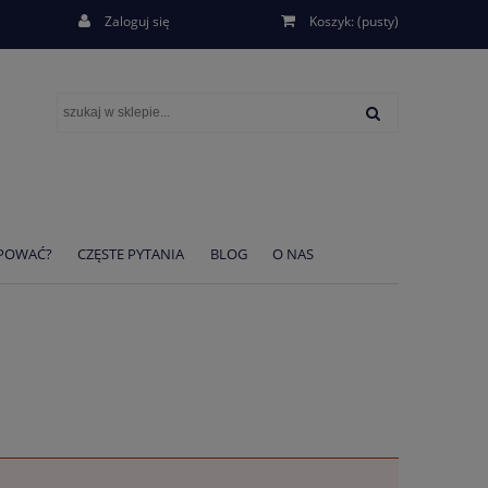
Zaloguj się
Koszyk:
(pusty)
UPOWAĆ?
CZĘSTE PYTANIA
BLOG
O NAS