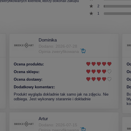
 zweryfikowanych klientów, którzy dokonali zakupu
2
1
Dominika
Dodano: 2026-07-28
Opinia zweryfikowana
Ocena produktu:
Oc
Ocena sklepu:
Oc
Ocena dostawy:
Oc
Dodatkowy komentarz:
Do
Produkt wygląda dokladnie tak samo jak na zdjęciu. Nie
Br
odbiega. Jest wykonany starannie i dokładnie
bł
ko
Artur
Dodano: 2026-07-15
Opinia zweryfikowana