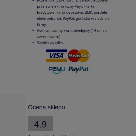
Różne formy płatności: przelew tradycyjny,
przelew elektroniczny PayU (karta
kredytowa, karta debetowa, BLIK, portfele
elektroniczne), PayPal, gotówka w siedzibie
firmy.
Gwarantowany zwrot pieniędzy (14 dni na
zwrot towaru).
Szybka wysyłka.
Ocena sklepu
4.9