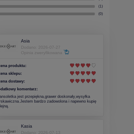
(1)
(0)
Asia
Dodano: 2026-07-27
Opinia zweryfikowana
ena produktu:
ena sklepu:
ena dostawy:
datkowy komentarz:
ansoletka jest przepiękna,grawer doskonały,wysyłka
yskawiczna.Jestem bardzo zadowolona i napewno kupię
lejną.
Kasia
Dodano: 2026-07-13