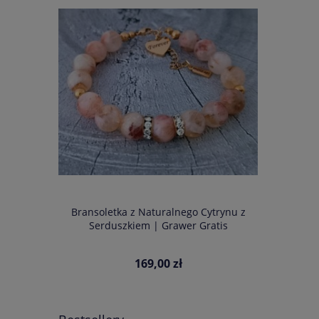
amballa
Bransoletka z Naturalnego Cytrynu z
Bransoletk
ka z Twoim
Serduszkiem | Grawer Gratis
Cytryn Ony
169,00 zł