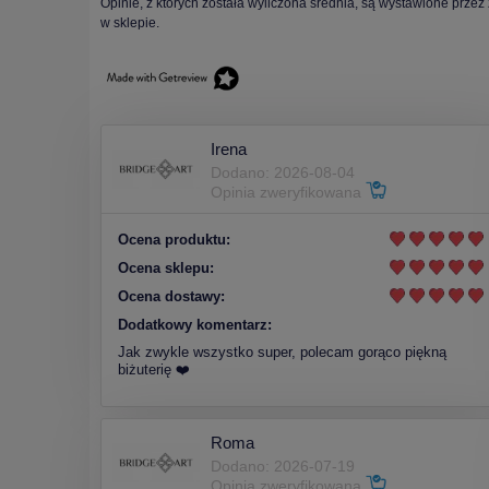
Opinie, z których została wyliczona średnia, są wystawione przez
w sklepie.
Irena
Dodano: 2026-08-04
Opinia zweryfikowana
Ocena produktu:
Ocena sklepu:
Ocena dostawy:
Dodatkowy komentarz:
Jak zwykle wszystko super, polecam gorąco piękną
biżuterię ❤️
Roma
Dodano: 2026-07-19
Opinia zweryfikowana