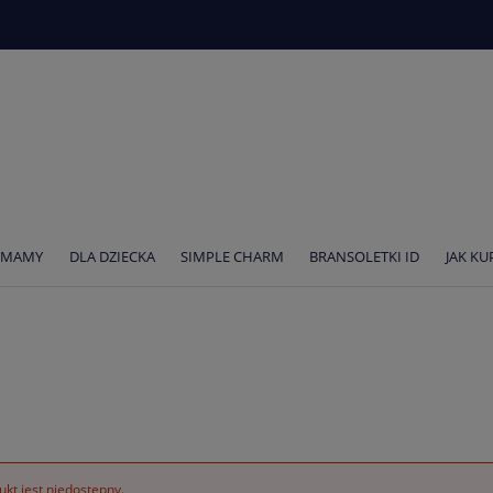
 MAMY
DLA DZIECKA
SIMPLE CHARM
BRANSOLETKI ID
JAK K
kt jest niedostępny.