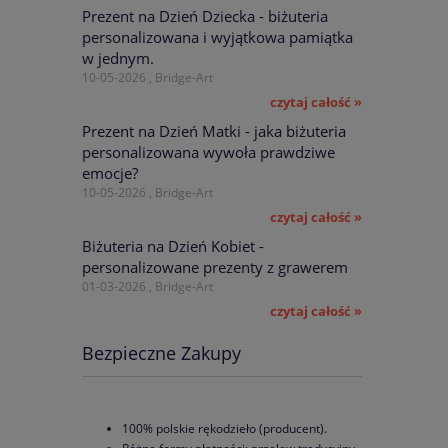
Prezent na Dzień Dziecka - biżuteria
zł
 zł
personalizowana i wyjątkowa pamiątka
w jednym.
10-05-2026 , Bridge-Art
czytaj całość »
Prezent na Dzień Matki - jaka biżuteria
personalizowana wywoła prawdziwe
emocje?
10-05-2026 , Bridge-Art
czytaj całość »
Biżuteria na Dzień Kobiet -
personalizowane prezenty z grawerem
01-03-2026 , Bridge-Art
czytaj całość »
Bezpieczne Zakupy
100% polskie rękodzieło (producent).