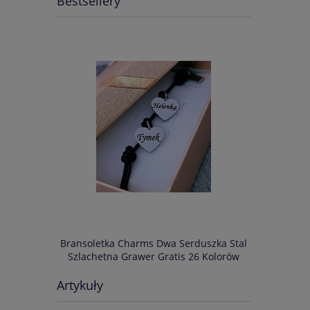
Bestsellery
IM NAPISEM
Bransoletka Charms Dwa Serduszka Stal
Bransoletka
s 34 Kolory
Szlachetna Grawer Gratis 26 Kolorów
Szlachetn
Artykuły
75,00 zł