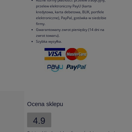
Różne formy płatności: przelew tradycyjny,
przelew elektroniczny PayU (karta
kredytowa, karta debetowa, BLIK, portfele
elektroniczne), PayPal, gotówka w siedzibie
firmy.
Gwarantowany zwrot pieniędzy (14 dni na
zwrot towaru).
Szybka wysyłka.
Ocena sklepu
4.9