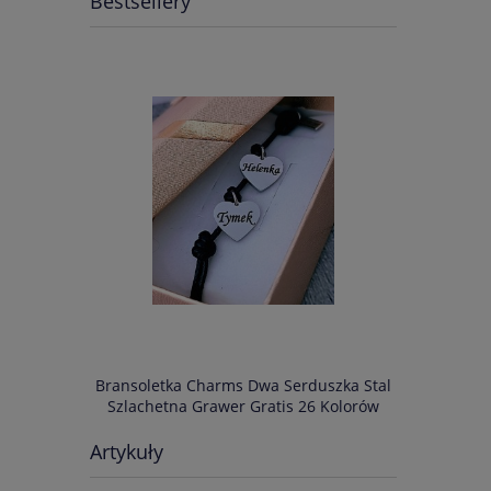
Bestsellery
IM NAPISEM
Bransoletka Charms Dwa Serduszka Stal
Bransoletka
s 34 Kolory
Szlachetna Grawer Gratis 26 Kolorów
Szlachetn
Artykuły
75,00 zł