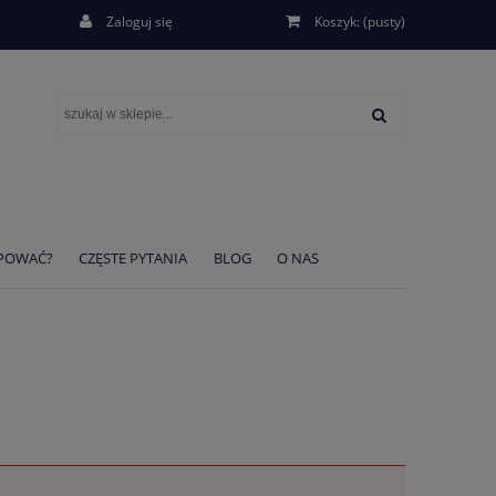
Zaloguj się
Koszyk:
(pusty)
UPOWAĆ?
CZĘSTE PYTANIA
BLOG
O NAS