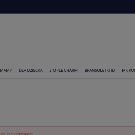
 MAMY
DLA DZIECKA
SIMPLE CHARM
BRANSOLETKI ID
JAK K
kt jest niedostępny.