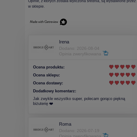
Opinie, z których została wyliczona średnia, są wystawione przez
w sklepie.
Irena
Dodano: 2026-08-04
Opinia zweryfikowana
Ocena produktu:
Ocena sklepu:
Ocena dostawy:
Dodatkowy komentarz:
Jak zwykle wszystko super, polecam gorąco piękną
biżuterię ❤️
Roma
Dodano: 2026-07-19
Opinia zweryfikowana