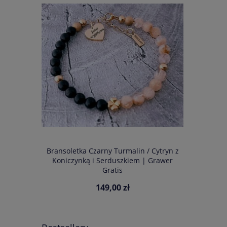
amballa
Bransoletka Czarny Turmalin / Cytryn z
Bransolet
ko z Twoim
Koniczynką i Serduszkiem | Grawer
Serdus
rów
Gratis
149,00 zł