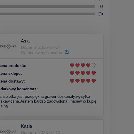
(1)
(0)
Asia
Dodano: 2026-07-27
Opinia zweryfikowana
ena produktu:
ena sklepu:
ena dostawy:
datkowy komentarz:
ansoletka jest przepiękna,grawer doskonały,wysyłka
yskawiczna.Jestem bardzo zadowolona i napewno kupię
lejną.
Kasia
Dodano: 2026-07-13