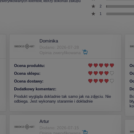
 zweryfikowanych klientów, którzy dokonali zakupu
2
1
Dominika
Dodano: 2026-07-28
Opinia zweryfikowana
Ocena produktu:
Oc
Ocena sklepu:
Oc
Ocena dostawy:
Oc
Dodatkowy komentarz:
Do
Produkt wygląda dokladnie tak samo jak na zdjęciu. Nie
Br
odbiega. Jest wykonany starannie i dokładnie
bł
ko
Artur
Dodano: 2026-07-15
Opinia zweryfikowana