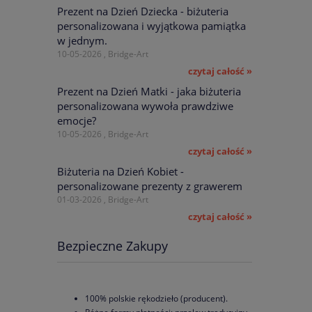
Prezent na Dzień Dziecka - biżuteria
zł
 zł
personalizowana i wyjątkowa pamiątka
w jednym.
10-05-2026 , Bridge-Art
czytaj całość »
Prezent na Dzień Matki - jaka biżuteria
personalizowana wywoła prawdziwe
emocje?
10-05-2026 , Bridge-Art
czytaj całość »
Biżuteria na Dzień Kobiet -
personalizowane prezenty z grawerem
01-03-2026 , Bridge-Art
czytaj całość »
Bezpieczne Zakupy
100% polskie rękodzieło (producent).