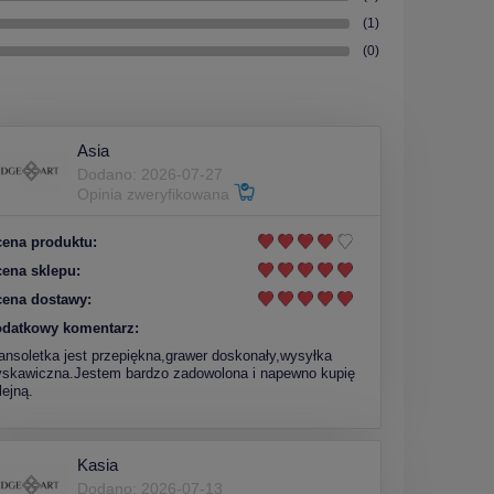
(1)
(0)
Asia
Dodano: 2026-07-27
Opinia zweryfikowana
ena produktu:
ena sklepu:
ena dostawy:
datkowy komentarz:
ansoletka jest przepiękna,grawer doskonały,wysyłka
yskawiczna.Jestem bardzo zadowolona i napewno kupię
lejną.
Kasia
Dodano: 2026-07-13