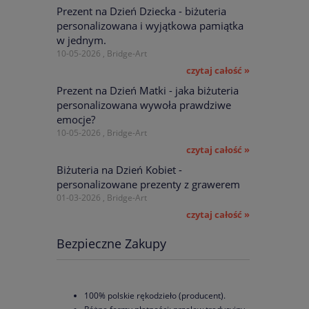
Prezent na Dzień Dziecka - biżuteria
zł
 zł
personalizowana i wyjątkowa pamiątka
w jednym.
10-05-2026 , Bridge-Art
czytaj całość »
Prezent na Dzień Matki - jaka biżuteria
personalizowana wywoła prawdziwe
emocje?
10-05-2026 , Bridge-Art
czytaj całość »
Biżuteria na Dzień Kobiet -
personalizowane prezenty z grawerem
01-03-2026 , Bridge-Art
czytaj całość »
Bezpieczne Zakupy
100% polskie rękodzieło (producent).