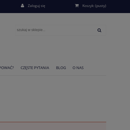
Zaloguj się
Koszyk:
(pusty)
UPOWAĆ?
CZĘSTE PYTANIA
BLOG
O NAS