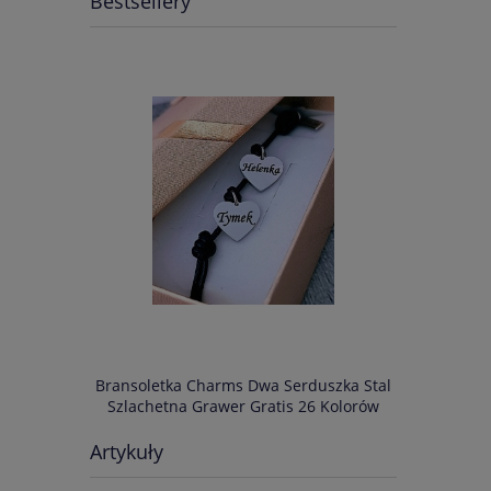
Bestsellery
IM NAPISEM
Bransoletka Charms Dwa Serduszka Stal
Bransoletka
s 34 Kolory
Szlachetna Grawer Gratis 26 Kolorów
Szlachetn
Artykuły
75,00 zł