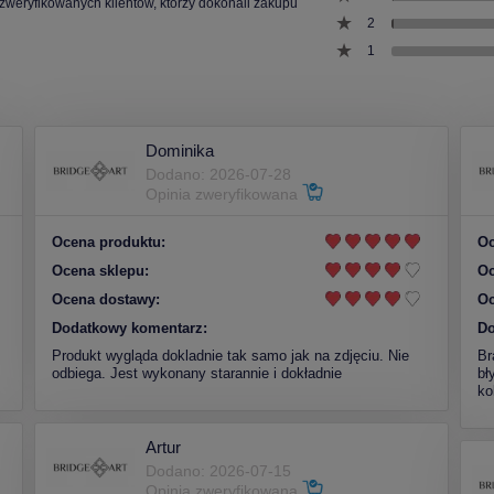
 zweryfikowanych klientów, którzy dokonali zakupu
2
1
Dominika
Dodano: 2026-07-28
Opinia zweryfikowana
Ocena produktu:
Oc
Ocena sklepu:
Oc
Ocena dostawy:
Oc
Dodatkowy komentarz:
Do
Produkt wygląda dokladnie tak samo jak na zdjęciu. Nie
Br
odbiega. Jest wykonany starannie i dokładnie
bł
ko
Artur
Dodano: 2026-07-15
Opinia zweryfikowana