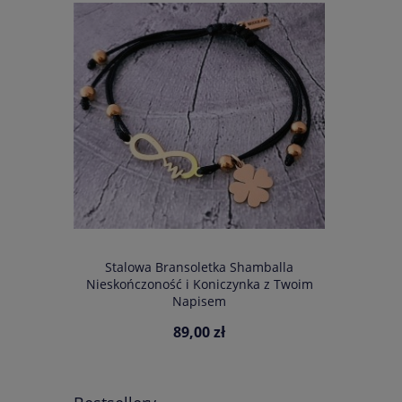
 Cytrynu z
Stalowa Bransoletka Shamballa
Bransoletk
Gratis
Nieskończoność i Koniczynka z Twoim
Słup
Napisem
89,00 zł