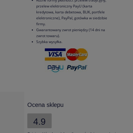
Różne formy płatności: przelew tradycyjny,
przelew elektroniczny PayU (karta
kredytowa, karta debetowa, BLIK, portfele
elektroniczne), PayPal, gotówka w siedzibie
firmy.
Gwarantowany zwrot pieniędzy (14 dni na
zwrot towaru).
Szybka wysyłka.
Ocena sklepu
4.9