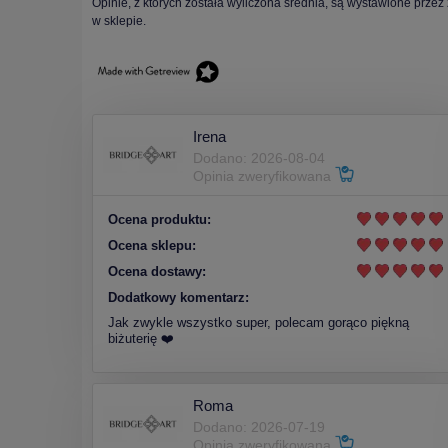
Opinie, z których została wyliczona średnia, są wystawione przez
w sklepie.
Irena
Dodano: 2026-08-04
Opinia zweryfikowana
Ocena produktu:
Ocena sklepu:
Ocena dostawy:
Dodatkowy komentarz:
Jak zwykle wszystko super, polecam gorąco piękną
biżuterię ❤️
Roma
Dodano: 2026-07-19
Opinia zweryfikowana