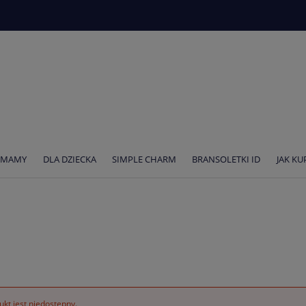
 MAMY
DLA DZIECKA
SIMPLE CHARM
BRANSOLETKI ID
JAK K
kt jest niedostępny.