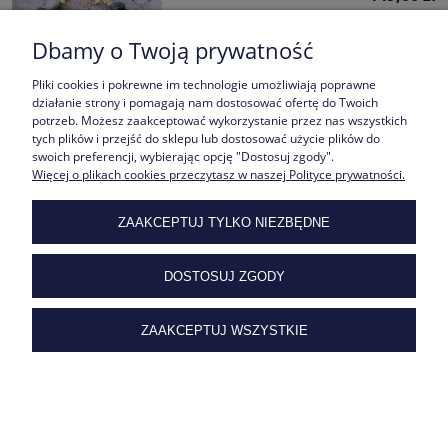
DO KOSZYKA
Dbamy o Twoją prywatność
Pliki cookies i pokrewne im technologie umożliwiają poprawne
działanie strony i pomagają nam dostosować ofertę do Twoich
potrzeb. Możesz zaakceptować wykorzystanie przez nas wszystkich
tych plików i przejść do sklepu lub dostosować użycie plików do
swoich preferencji, wybierając opcję "Dostosuj zgody".
Więcej o plikach cookies przeczytasz w naszej Polityce prywatności.
Bransoletka z Lapis Lazuli z Dwoma Serduszkami | Własny
ZAAKCEPTUJ TYLKO NIEZBĘDNE
Grawer
149,00 zł
DOSTOSUJ ZGODY
DO KOSZYKA
ZAAKCEPTUJ WSZYSTKIE