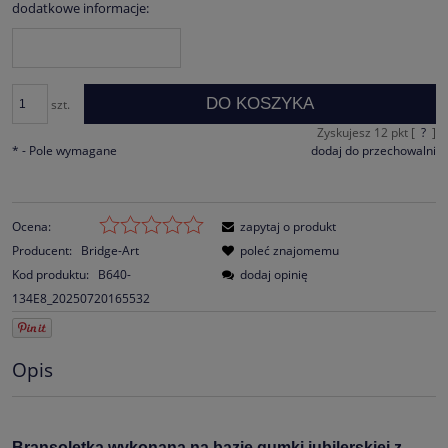
dodatkowe informacje:
DO KOSZYKA
szt.
Zyskujesz
12
pkt [
?
]
*
- Pole wymagane
dodaj do przechowalni
Ocena:
zapytaj o produkt
Producent:
Bridge-Art
poleć znajomemu
Kod produktu:
B640-
dodaj opinię
134E8_20250720165532
Opis
Bransoletka wykonana na bazie gumki jubilerskiej z