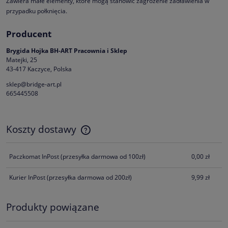
Zawiera małe elementy, które mogą stanowić zagrożenie zadławienia w
przypadku połknięcia.
Producent
Brygida Hojka BH-ART Pracownia i Sklep
Matejki, 25
43-417 Kaczyce, Polska
sklep@bridge-art.pl
665445508
Koszty dostawy
Cena nie zawiera ewentualnych kosztów płatności
Paczkomat InPost
(przesyłka darmowa od 100zł)
0,00 zł
Kurier InPost
(przesyłka darmowa od 200zł)
9,99 zł
Produkty powiązane