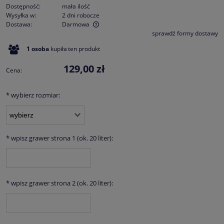
Dostępność:
mała ilość
Wysyłka w:
2 dni robocze
Dostawa:
Darmowa
sprawdź formy dostawy
Cena nie zawiera ewentualnych kosztów płatności
1
osoba
kupiła
ten produkt
129,00 zł
Cena:
*
wybierz rozmiar:
*
wpisz grawer strona 1 (ok. 20 liter):
*
wpisz grawer strona 2 (ok. 20 liter):