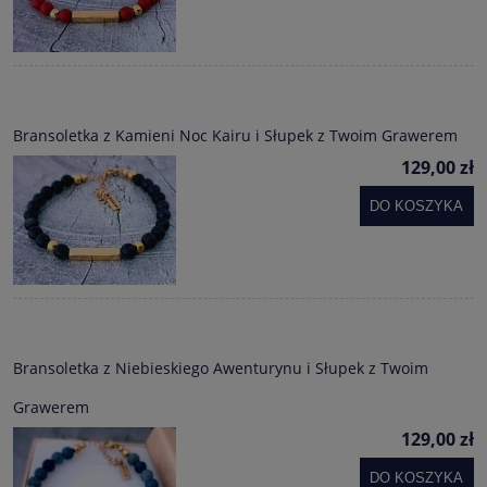
Bransoletka z Kamieni Noc Kairu i Słupek z Twoim Grawerem
129,00 zł
DO KOSZYKA
Bransoletka z Niebieskiego Awenturynu i Słupek z Twoim
Grawerem
129,00 zł
DO KOSZYKA