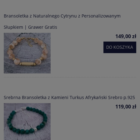
Bransoletka z Naturalnego Cytrynu z Personalizowanym
Słupkiem | Grawer Gratis
149,00 zł
DO KOSZYKA
Srebrna Bransoletka z Kamieni Turkus Afrykański Srebro p.925
119,00 zł