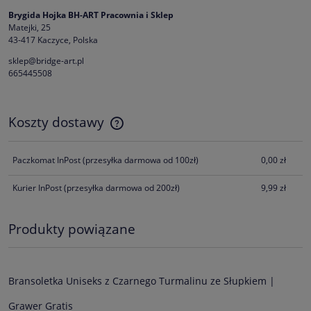
Brygida Hojka BH-ART Pracownia i Sklep
Matejki, 25
43-417 Kaczyce, Polska
sklep@bridge-art.pl
665445508
Koszty dostawy
Cena nie zawiera ewentualnych kosztów płatności
Paczkomat InPost
(przesyłka darmowa od 100zł)
0,00 zł
Kurier InPost
(przesyłka darmowa od 200zł)
9,99 zł
Produkty powiązane
Bransoletka Uniseks z Czarnego Turmalinu ze Słupkiem |
Grawer Gratis