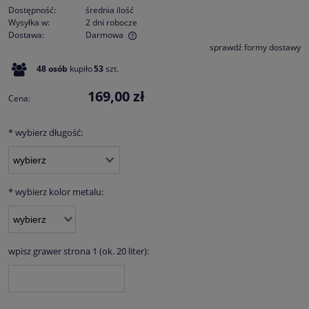
Dostępność:
średnia ilość
Wysyłka w:
2 dni robocze
Dostawa:
Darmowa
sprawdź formy dostawy
Cena nie zawiera ewentualnych kosztów płatności
48
osób
kupiło
53
szt.
169,00 zł
Cena:
*
wybierz długość:
*
wybierz kolor metalu:
wpisz grawer strona 1 (ok. 20 liter):