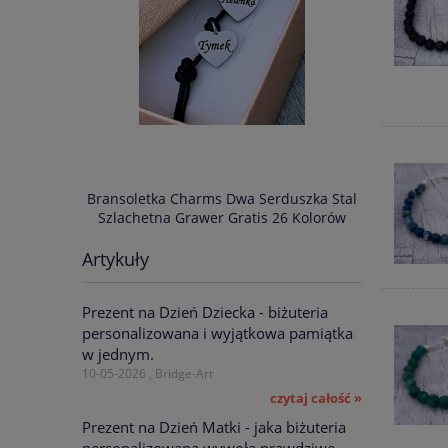
IM NAPISEM
Bransoletka Charms Dwa Serduszka Stal
Bransoletka
s 34 Kolory
Szlachetna Grawer Gratis 26 Kolorów
Szlachetn
Artykuły
75,00 zł
Prezent na Dzień Dziecka - biżuteria
zł
 zł
personalizowana i wyjątkowa pamiątka
w jednym.
10-05-2026 , Bridge-Art
czytaj całość »
Prezent na Dzień Matki - jaka biżuteria
personalizowana wywoła prawdziwe