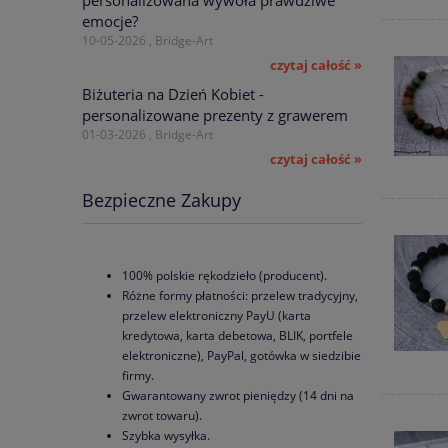
emocje?
10-05-2026 , Bridge-Art
czytaj całość »
Biżuteria na Dzień Kobiet -
personalizowane prezenty z grawerem
01-03-2026 , Bridge-Art
czytaj całość »
Bezpieczne Zakupy
100% polskie rękodzieło (producent).
Różne formy płatności: przelew tradycyjny,
przelew elektroniczny PayU (karta
kredytowa, karta debetowa, BLIK, portfele
elektroniczne), PayPal, gotówka w siedzibie
firmy.
Gwarantowany zwrot pieniędzy (14 dni na
zwrot towaru).
Szybka wysyłka.