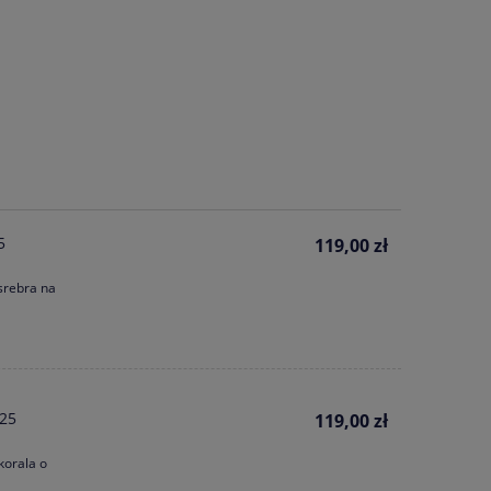
5
119,00 zł
srebra na
925
119,00 zł
korala o