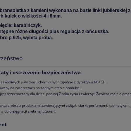
bransoletka z kamieni wykonana na bazie linki jubilerskiej
h kulek o wielkości 4 i 6mm.
ięcie: karabińczyk.
tępne różne długości plus regulacja z łańcuszka.
bro p.925, wybita próba.
czeństwo
katy i ostrzeżenie bezpieczeństwa
 szkodliwych substancji chemicznych zgodnie z dyrektywą REACH.
towany na zwierzętach na żadnym etapie produkcji.
 jest przeznaczony dla dzieci poniżej 7 roku życia i zwierząt. Zawiera małe ele
aktu srebra z produktami zawierającymi związki siarki, perfumami, kosmetykami 
ą do pielęgnacji srebrnej biżuterii.
ent