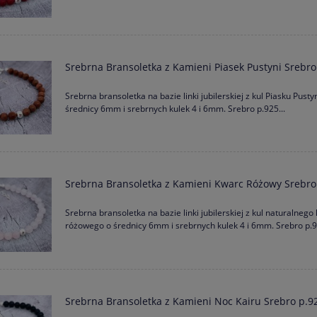
Srebrna Bransoletka z Kamieni Piasek Pustyni Srebro
na Sznurku SERCE Kolor Złoty
achetna GRAWER GRATIS 26
Srebrna bransoletka na bazie linki jubilerskiej z kul Piasku Pustyn
Bransoletka z Naturalnego Czarne
średnicy 6mm i srebrnych kulek 4 i 6mm. Srebro p.925...
Kolorów
Turmalinu z Serduszkiem | Grawer Gr
35,00 zł
169,00 zł
ena regularna:
45,00 zł
35,00 zł
niższa cena:
Srebrna Bransoletka z Kamieni Kwarc Różowy Srebro
Srebrna bransoletka na bazie linki jubilerskiej z kul naturalnego
różowego o średnicy 6mm i srebrnych kulek 4 i 6mm. Srebro p.92
Srebrna Bransoletka z Kamieni Noc Kairu Srebro p.9