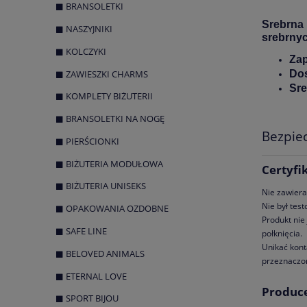
BRANSOLETKI
Srebrna 
NASZYJNIKI
srebrnyc
KOLCZYKI
Zap
ZAWIESZKI CHARMS
Dos
Sre
KOMPLETY BIŻUTERII
BRANSOLETKI NA NOGĘ
Bezpie
PIERŚCIONKI
BIŻUTERIA MODUŁOWA
Certyfi
BIŻUTERIA UNISEKS
Nie zawiera
Nie był tes
OPAKOWANIA OZDOBNE
Produkt nie
SAFE LINE
połknięcia.
Unikać kont
BELOVED ANIMALS
przeznaczon
ETERNAL LOVE
Produc
SPORT BIJOU