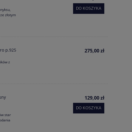
DO KOSZYKA
onyksu,
rze złotym
ro p.925
275,00 zł
ików z
sny
129,00 zł
DO KOSZYKA
ów star
dodania