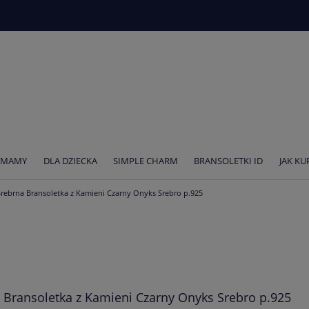
 MAMY
DLA DZIECKA
SIMPLE CHARM
BRANSOLETKI ID
JAK K
Srebrna Bransoletka z Kamieni Czarny Onyks Srebro p.925
 Bransoletka z Kamieni Czarny Onyks Srebro p.925