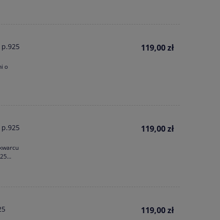
 p.925
119,00 zł
i o
go
Bransoletka z Naturalnego Cytrynu z
Stalowa Branso
atis
Serduszkiem | Grawer Gratis
Nieskończoność i 
Napisem / 
129,00 zł
89,0
 p.925
119,00 zł
 kwarcu
5...
25
119,00 zł