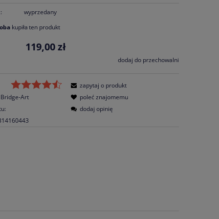
:
wyprzedany
soba
kupiła
ten produkt
119,00 zł
dodaj do przechowalni
zapytaj o produkt
Bridge-Art
poleć znajomemu
tu:
dodaj opinię
314160443