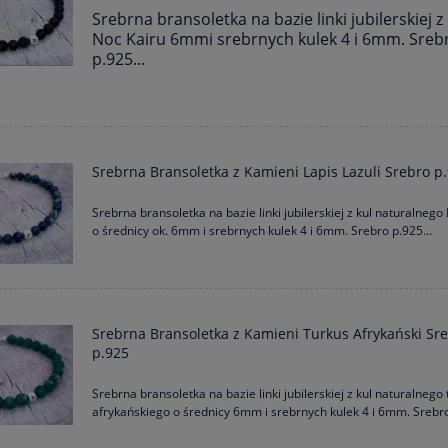
Srebrna bransoletka na bazie linki jubilerskiej z
Noc Kairu 6mmi srebrnych kulek 4 i 6mm. Sreb
p.925...
Srebrna Bransoletka z Kamieni Lapis Lazuli Srebro p
 Charms Trzy Serduszka Stal
Bransoletka Mała Blaszka z WŁASN
Srebrna bransoletka na bazie linki jubilerskiej z kul naturalnego 
a Grawer Gratis 26 Kolorów
NAPISEM Stal Grawer Gratis
o średnicy ok. 6mm i srebrnych kulek 4 i 6mm. Srebro p.925...
95,00 zł
39,90 zł
Cena regularna:
45,00 zł
39,90 zł
Najniższa cena:
Srebrna Bransoletka z Kamieni Turkus Afrykański Sr
p.925
Srebrna bransoletka na bazie linki jubilerskiej z kul naturalnego
afrykańskiego o średnicy 6mm i srebrnych kulek 4 i 6mm. Srebro