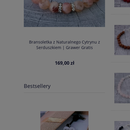
Bransoletka 
Stal Szl
 / Cytryn z
Bransoletka z Naturalnego Cytrynu z
 | Grawer
Serduszkiem | Grawer Gratis
169,00 zł
C
Naj
Bestsellery