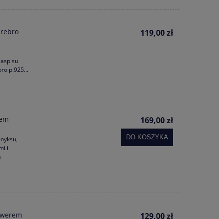
Srebro
119,00 zł
jaspisu
ro p.925...
iem
169,00 zł
DO KOSZYKA
onyksu,
i i
a
rawerem
129,00 zł