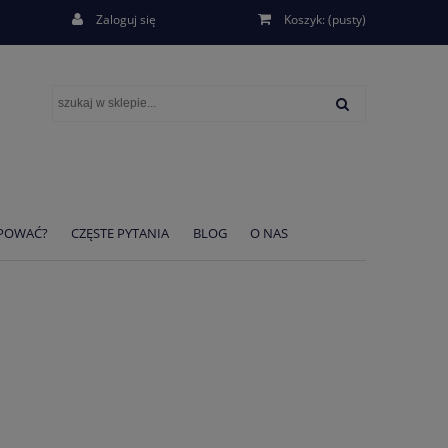
Zaloguj się
Koszyk:
(pusty)
UPOWAĆ?
CZĘSTE PYTANIA
BLOG
O NAS