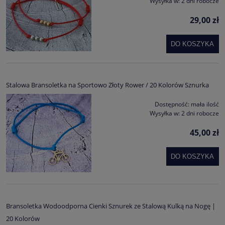
Wysyłka w:
2 dni robocze
29,00 zł
DO KOSZYKA
Stalowa Bransoletka na Sportowo Złoty Rower / 20 Kolorów Sznurka
Dostępność:
mała ilość
Wysyłka w:
2 dni robocze
45,00 zł
DO KOSZYKA
Bransoletka Wodoodporna Cienki Sznurek ze Stalową Kulką na Nogę |
20 Kolorów