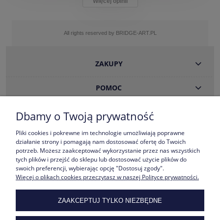
Więcej opinii
All rights reserved by BRIDGE-ART.PL
ZAKUPY
POMOC
INFORMACJE
Dbamy o Twoją prywatność
Pliki cookies i pokrewne im technologie umożliwiają poprawne
MOJE KONTO
działanie strony i pomagają nam dostosować ofertę do Twoich
potrzeb. Możesz zaakceptować wykorzystanie przez nas wszystkich
tych plików i przejść do sklepu lub dostosować użycie plików do
POLECAMY
swoich preferencji, wybierając opcję "Dostosuj zgody".
Więcej o plikach cookies przeczytasz w naszej Polityce prywatności.
ZAAKCEPTUJ TYLKO NIEZBĘDNE