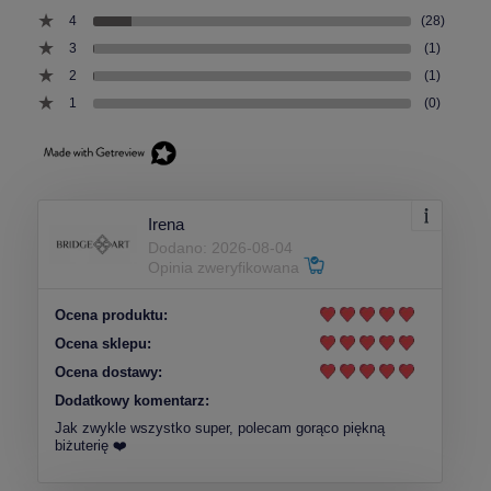
4
(28)
3
(1)
2
(1)
1
(0)
Irena
Dodano: 2026-08-04
Opinia zweryfikowana
Ocena produktu:
Ocena sklepu:
Ocena dostawy:
Dodatkowy komentarz:
Jak zwykle wszystko super, polecam gorąco piękną
biżuterię ❤️