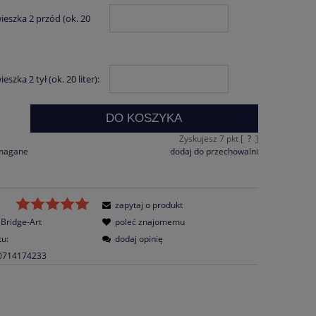
ieszka 2 przód (ok. 20
eszka 2 tył (ok. 20 liter):
DO KOSZYKA
.
Zyskujesz
7
pkt [
?
]
ymagane
dodaj do przechowalni
zapytaj o produkt
Bridge-Art
poleć znajomemu
tu:
dodaj opinię
0714174233