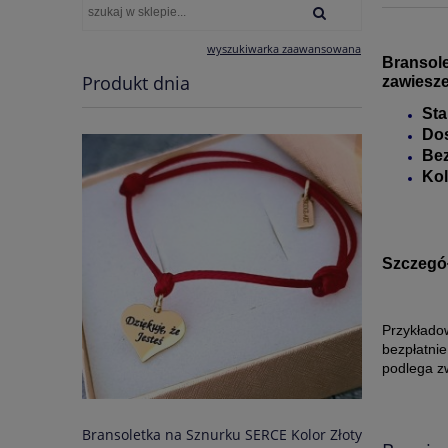
wyszukiwarka zaawansowana
Bransole
Produkt dnia
zawiesze
Sta
Dos
Bez
Kol
Szczegół
Przykłado
bezpłatnie
podlega z
Bransoletka na Sznurku SERCE Kolor Złoty