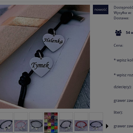
Dostępność
nowość
Wysyłka w:
Dostawa:
Cena 
54
płatn
Cena:
*
wpisz kol
*
wpisz roz
dziecięcy):
grawer zaw
liter):
grawer zawi