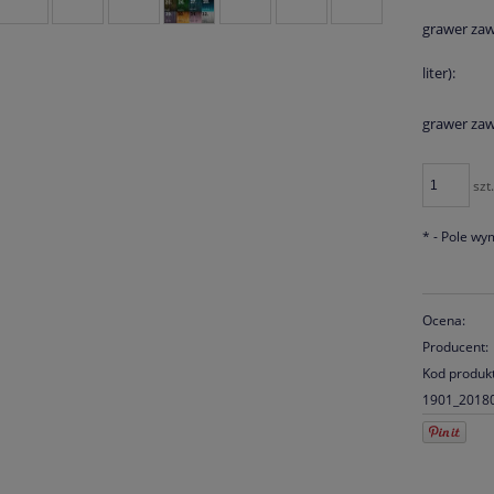
grawer zaw
liter):
grawer zawi
szt
*
- Pole w
Ocena:
Producent:
Kod produk
1901_2018