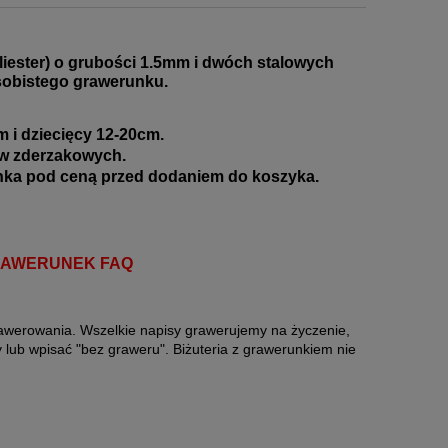
iester) o grubości 1.5mm i dwóch stalowych
osobistego grawerunku
.
 i dziecięcy 12-20cm.
ów zderzakowych
.
enka pod ceną przed dodaniem do koszyka.
RAWERUNEK FAQ
rawerowania. Wszelkie napisy grawerujemy na życzenie,
 lub wpisać "bez graweru". Biżuteria z grawerunkiem nie