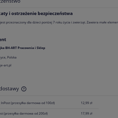
czeństwo
a z Kamieni Czarny Turmalin
Bransoletka z Kamieni Czarny Turmal
ks Hematyt | Grawer Gratis
Cytryn z Serduszkiem | Grawer Grat
katy i ostrzeżenie bezpieczeństwa
169,00 zł
169,00 zł
 jest przeznaczony dla dzieci poniżej 7 roku życia i zwierząt. Zawiera małe ele
ent
jka BH-ART Pracownia i Sklep
yce, Polska
e-art.pl
 dostawy
Cena nie zawiera ewentualnych kosztów
 InPost
(przesyłka darmowa od 100zł)
12,99 zł
płatności
ost
(przesyłka darmowa od 200zł)
17,99 zł