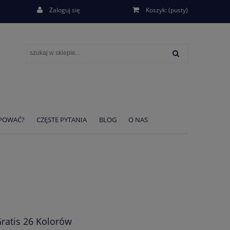
Zaloguj się
Koszyk:
(pusty)
UPOWAĆ?
CZĘSTE PYTANIA
BLOG
O NAS
ratis 26 Kolorów