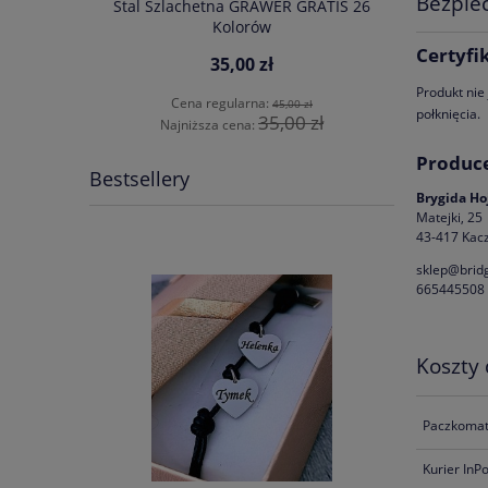
Bezpie
Stal Szlachetna GRAWER GRATIS 26
Sodalitu i
Bransoletk
Kolorów
werem
Cytryn Ony
Certyfi
35,00 zł
Produkt nie
Cena regularna:
45,00 zł
połknięcia.
35,00 zł
Najniższa cena:
Produc
Bestsellery
Brygida Ho
Matejki, 25
43-417 Kacz
sklep@bridg
665445508
Koszty
Paczkomat
Kurier InP