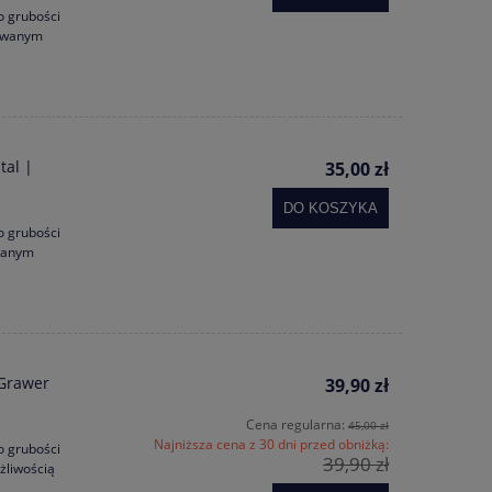
o grubości
rowanym
tal |
35,00 zł
DO KOSZYKA
o grubości
owanym
 Grawer
39,90 zł
Cena regularna:
45,00 zł
Najniższa cena z 30 dni przed obniżką:
o grubości
39,90 zł
żliwością