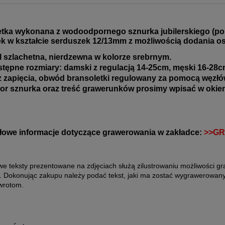
tka wykonana z wodoodpornego sznurka jubilerskiego (pol
k w kształcie serduszek 12/13mm z możliwością dodania 
l szlachetna, nierdzewna w kolorze srebrnym.
tępne rozmiary: damski z regulacją 14-25cm, męski 16-28cm
 zapięcia, obwód bransoletki regulowany za pomocą węzł
or sznurka oraz treść grawerunków prosimy wpisać w oki
owe informacje dotyczące grawerowania w zakładce:
>>G
we teksty prezentowane na zdjęciach służą zilustrowaniu możliwości g
. Dokonując zakupu należy podać tekst, jaki ma zostać wygrawerowany
wrotom.