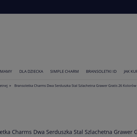
 MAMY
DLA DZIECKA
SIMPLE CHARM
BRANSOLETKI ID
JAK K
»
hetnej
Bransoletka Charms Dwa Serduszka Stal Szlachetna Grawer Gratis 26 Kolorów
etka Charms Dwa Serduszka Stal Szlachetna Grawer G