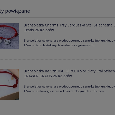
ty powiązane
 Charms Trzy Serduszka Stal
Bransoletka Mała Blaszka z WŁASN
a Grawer Gratis 26 Kolorów
NAPISEM Stal Grawer Gratis
Bransoletka Charms Trzy Serduszka Stal Szlachetna 
Gratis 26 Kolorów
95,00 zł
39,90 zł
Bransoletka wykonana z wodoodpornego sznurka jubilerskiego 
1.5mm i trzech stalowych serduszek z grawerem...
Cena regularna:
45,00 zł
39,90 zł
Najniższa cena:
Bransoletka na Sznurku SERCE Kolor Złoty Stal Szlac
GRAWER GRATIS 26 Kolorów
Bransoletka wykonana z wodoodpornego sznurka jubilerskiego 
1.5mm i stalowego serca w kolorze złotym lub srebrnym...