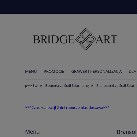
MENU
PROMOCJE
GRAWER I PERSONALIZACJA
DLA
AKTUALNOŚCI
»
»
Biżuteria ze Stali Szlachetnej
Bransoletki ze Stali Szlac
Jesteś w:
***Czas realizacji 2 dni robocze plus dostawa***
Menu
Bransol