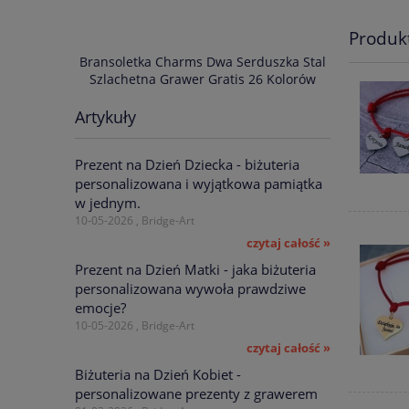
Produk
IM NAPISEM
Bransoletka Charms Dwa Serduszka Stal
Bransoletka
s 34 Kolory
Szlachetna Grawer Gratis 26 Kolorów
Szlachetn
Artykuły
75,00 zł
Prezent na Dzień Dziecka - biżuteria
zł
 zł
personalizowana i wyjątkowa pamiątka
w jednym.
10-05-2026 , Bridge-Art
czytaj całość »
Prezent na Dzień Matki - jaka biżuteria
personalizowana wywoła prawdziwe
emocje?
10-05-2026 , Bridge-Art
czytaj całość »
Biżuteria na Dzień Kobiet -
personalizowane prezenty z grawerem