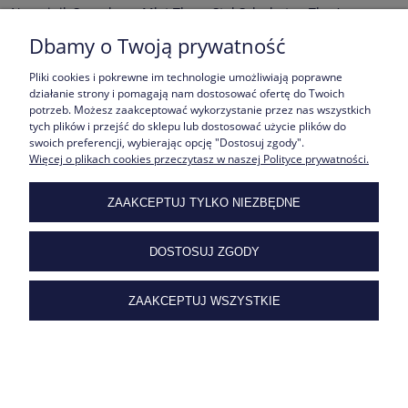
Naszyjnik Sznurkowy Młot Thora Stal Szlachetna Thor's
Dbamy o Twoją prywatność
Hammer
59,00 zł
Pliki cookies i pokrewne im technologie umożliwiają poprawne
działanie strony i pomagają nam dostosować ofertę do Twoich
DO KOSZYKA
potrzeb. Możesz zaakceptować wykorzystanie przez nas wszystkich
tych plików i przejść do sklepu lub dostosować użycie plików do
swoich preferencji, wybierając opcję "Dostosuj zgody".
Więcej o plikach cookies przeczytasz w naszej Polityce prywatności.
ZAAKCEPTUJ TYLKO NIEZBĘDNE
Naszyjniki dla Zakochanych 2 Połówki Serca Stal Szlachetna
DOSTOSUJ ZGODY
GRAWER / Komplet 2 Sztuki
ZAAKCEPTUJ WSZYSTKIE
85,00 zł
DO KOSZYKA