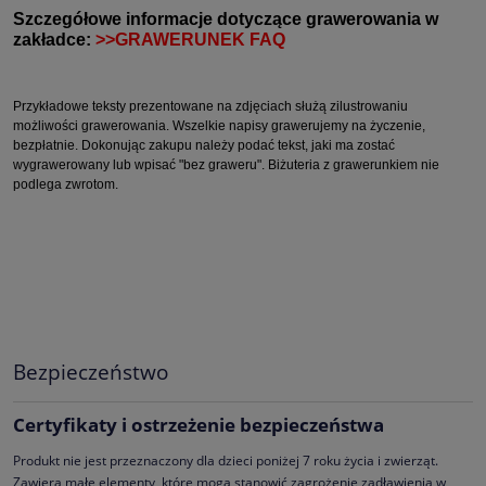
Szczegółowe informacje dotyczące grawerowania w
zakładce:
>>GRAWERUNEK FAQ
Przykładowe teksty prezentowane na zdjęciach służą zilustrowaniu
możliwości grawerowania. Wszelkie napisy grawerujemy na życzenie,
bezpłatnie. Dokonując zakupu należy podać tekst, jaki ma zostać
wygrawerowany lub wpisać "bez graweru". Biżuteria z grawerunkiem nie
podlega zwrotom.
Bezpieczeństwo
Certyfikaty i ostrzeżenie bezpieczeństwa
Produkt nie jest przeznaczony dla dzieci poniżej 7 roku życia i zwierząt.
Zawiera małe elementy, które mogą stanowić zagrożenie zadławienia w