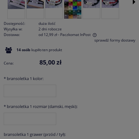
Dostępność:
duża ilość
Wysyłka w:
2 dni robocze
Dostawa:
od 12,99 zł
- Paczkomat InPost
sprawdź formy dostawy
Cena nie zawiera ewentualnych kosztów płatności
14
osób
kupiło
ten produkt
85,00 zł
Cena:
*
bransoletka 1 kolor:
*
bransoletka 1 rozmiar (damski, męski):
bransoletka 1 grawer (przód / tył):