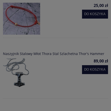
25,00 zł
DO KOSZYKA
Naszyjnik Stalowy Młot Thora Stal Szlachetna Thor's Hammer
89,00 zł
DO KOSZYKA