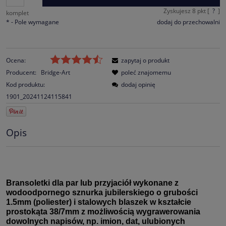
Zyskujesz
8
pkt [
?
]
komplet
*
- Pole wymagane
dodaj do przechowalni
Ocena:
zapytaj o produkt
Producent:
Bridge-Art
poleć znajomemu
Kod produktu:
dodaj opinię
1901_20241124115841
Opis
Bransoletki dla par lub przyjaciół wykonane z
wodoodpornego sznurka jubilerskiego o grubości
1.5mm (poliester) i stalowych blaszek w kształcie
prostokąta 38/7mm z możliwością wygrawerowania
dowolnych napisów, np. imion, dat, ulubionych