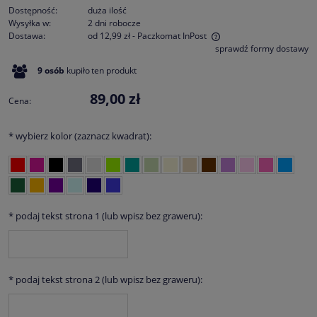
Dostępność:
duża ilość
Wysyłka w:
2 dni robocze
Dostawa:
od 12,99 zł
- Paczkomat InPost
sprawdź formy dostawy
Cena nie zawiera ewentualnych kosztów płatności
9
osób
kupiło
ten produkt
89,00 zł
Cena:
*
wybierz kolor (zaznacz kwadrat):
*
podaj tekst strona 1 (lub wpisz bez graweru):
*
podaj tekst strona 2 (lub wpisz bez graweru):