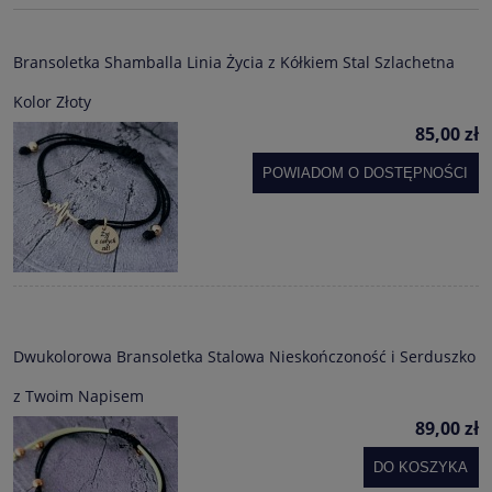
Bransoletka Shamballa Linia Życia z Kółkiem Stal Szlachetna
Kolor Złoty
85,00 zł
POWIADOM O DOSTĘPNOŚCI
Dwukolorowa Bransoletka Stalowa Nieskończoność i Serduszko
z Twoim Napisem
89,00 zł
DO KOSZYKA