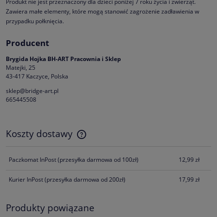
Produkt nie jest przeznaczony dla dzieci poniżej 7 roku życia i zwierząt.
Zawiera małe elementy, które mogą stanowić zagrożenie zadławienia w
przypadku połknięcia.
Producent
Brygida Hojka BH-ART Pracownia i Sklep
Matejki, 25
43-417 Kaczyce, Polska
sklep@bridge-art.pl
665445508
Koszty dostawy
Cena nie zawiera ewentualnych kosztów płatności
Paczkomat InPost
(przesyłka darmowa od 100zł)
12,99 zł
Kurier InPost
(przesyłka darmowa od 200zł)
17,99 zł
Produkty powiązane