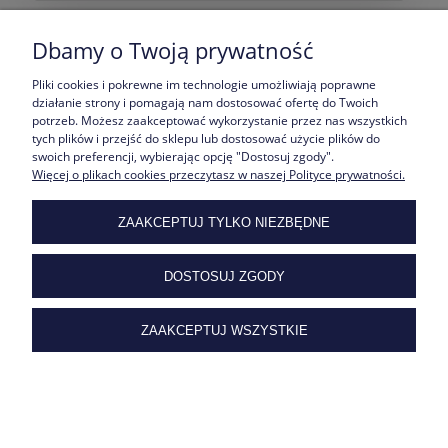
Kasia
Dbamy o Twoją prywatność
Dodano: 2026-07-13
Opinia zweryfikowana
Pliki cookies i pokrewne im technologie umożliwiają poprawne
działanie strony i pomagają nam dostosować ofertę do Twoich
Ocena produktu:
potrzeb. Możesz zaakceptować wykorzystanie przez nas wszystkich
tych plików i przejść do sklepu lub dostosować użycie plików do
Ocena sklepu:
swoich preferencji, wybierając opcję "Dostosuj zgody".
Ocena dostawy:
Więcej o plikach cookies przeczytasz w naszej Polityce prywatności.
Dodatkowy komentarz:
Bardzo piękna biżuteria. Dziękuję serdecznie i polecam
ZAAKCEPTUJ TYLKO NIEZBĘDNE
gorąco ♥️
DOSTOSUJ ZGODY
Więcej opinii
ZAAKCEPTUJ WSZYSTKIE
All rights reserved by BRIDGE-ART.PL
ZAKUPY