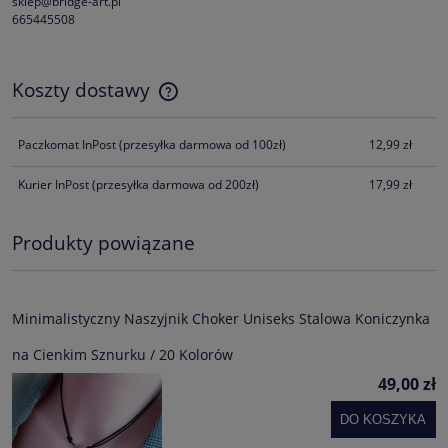
sklep@bridge-art.pl
665445508
Koszty dostawy
Cena nie zawiera ewentualnych kosztów płatności
Paczkomat InPost
(przesyłka darmowa od 100zł)
12,99 zł
Kurier InPost
(przesyłka darmowa od 200zł)
17,99 zł
Produkty powiązane
Minimalistyczny Naszyjnik Choker Uniseks Stalowa Koniczynka
na Cienkim Sznurku / 20 Kolorów
49,00 zł
DO KOSZYKA