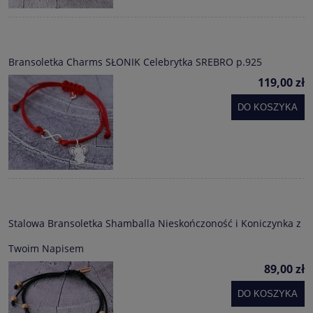
Bransoletka Charms SŁONIK Celebrytka SREBRO p.925
119,00 zł
DO KOSZYKA
Stalowa Bransoletka Shamballa Nieskończoność i Koniczynka z
Twoim Napisem
89,00 zł
DO KOSZYKA