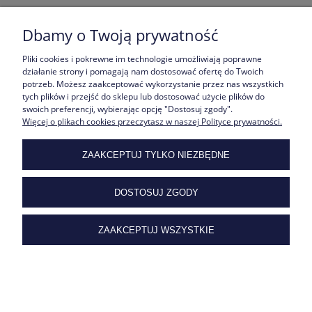
Dbamy o Twoją prywatność
Bransoletka Sznurkowa z Zawieszką KONICZYNKA na Szczęście
Pliki cookies i pokrewne im technologie umożliwiają poprawne
STAL Szlachetna
działanie strony i pomagają nam dostosować ofertę do Twoich
35,00 zł
potrzeb. Możesz zaakceptować wykorzystanie przez nas wszystkich
tych plików i przejść do sklepu lub dostosować użycie plików do
DO KOSZYKA
swoich preferencji, wybierając opcję "Dostosuj zgody".
Więcej o plikach cookies przeczytasz w naszej Polityce prywatności.
ZAAKCEPTUJ TYLKO NIEZBĘDNE
DOSTOSUJ ZGODY
Stalowa Bransoletka Linia Życia z Kuleczkami na Sznurku / 20
ZAAKCEPTUJ WSZYSTKIE
Kolorów
55,00 zł
DO KOSZYKA