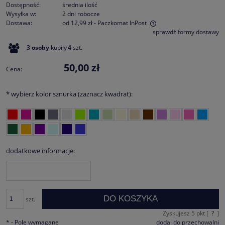
Dostępność:
średnia ilość
Wysyłka w:
2 dni robocze
Dostawa:
od 12,99 zł
- Paczkomat InPost
sprawdź formy dostawy
Cena nie zawiera ewentualnych kosztów płatności
3
osoby
kupiły
4
szt.
50,00 zł
Cena:
*
wybierz kolor sznurka (zaznacz kwadrat):
dodatkowe informacje:
DO KOSZYKA
szt.
Zyskujesz
5
pkt [
?
]
*
- Pole wymagane
dodaj do przechowalni