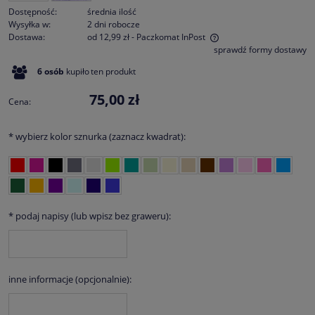
Dostępność:
średnia ilość
Wysyłka w:
2 dni robocze
Dostawa:
od 12,99 zł
- Paczkomat InPost
sprawdź formy dostawy
Cena nie zawiera ewentualnych kosztów płatności
6
osób
kupiło
ten produkt
75,00 zł
Cena:
*
wybierz kolor sznurka (zaznacz kwadrat):
*
podaj napisy (lub wpisz bez graweru):
inne informacje (opcjonalnie):