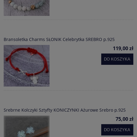
Bransoletka Charms SŁONIK Celebrytka SREBRO p.925
119,00 zł
DO KOSZYKA
Srebrne Kolczyki Sztyfty KONICZYNKI Ażurowe Srebro p.925
75,00 zł
DO KOSZYKA