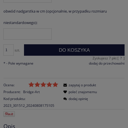
obwód nadgarstka w cm (opcjonalnie, w przypadku rozmiaru
niestandardowego):
DO KOSZYKA
szt.
Zyskujesz
7
pkt [
?
]
*
- Pole wymagane
dodaj do przechowalni
Ocena:
zapytaj o produkt
Producent:
Bridge-Art
poleć znajomemu
Kod produktu:
dodaj opinię
2023_301512_20240808175105
Opis