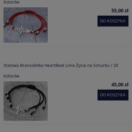
Kolorów
55,00 zł
DO KOSZYKA
Stalowa Bransoletka HeartBeat Linia Życia na Sznurku / 20
Kolorów
45,00 zł
DO KOSZYKA