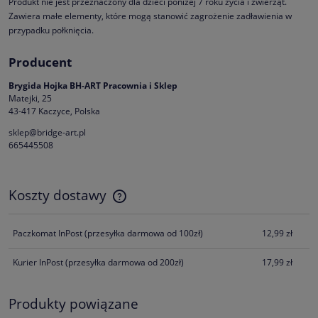
Produkt nie jest przeznaczony dla dzieci poniżej 7 roku życia i zwierząt.
Zawiera małe elementy, które mogą stanowić zagrożenie zadławienia w
przypadku połknięcia.
Producent
Brygida Hojka BH-ART Pracownia i Sklep
Matejki, 25
43-417 Kaczyce, Polska
sklep@bridge-art.pl
665445508
Koszty dostawy
Cena nie zawiera ewentualnych kosztów płatności
Paczkomat InPost
(przesyłka darmowa od 100zł)
12,99 zł
Kurier InPost
(przesyłka darmowa od 200zł)
17,99 zł
Produkty powiązane