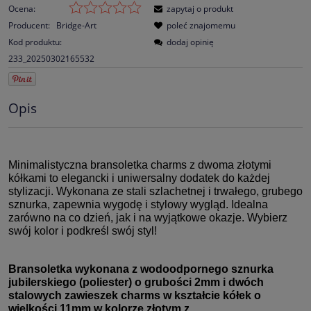
Ocena:
zapytaj o produkt
Producent:
Bridge-Art
poleć znajomemu
Kod produktu:
dodaj opinię
233_20250302165532
Opis
Minimalistyczna bransoletka charms z dwoma złotymi
kółkami to elegancki i uniwersalny dodatek do każdej
stylizacji. Wykonana ze stali szlachetnej i trwałego, grubego
sznurka, zapewnia wygodę i stylowy wygląd. Idealna
zarówno na co dzień, jak i na wyjątkowe okazje. Wybierz
swój kolor i podkreśl swój styl!
Bransoletka wykonana z wodoodpornego sznurka
jubilerskiego (poliester) o grubości 2mm i dwóch
stalowych zawieszek charms w kształcie kółek o
wielkości 11mm w kolorze złotym z