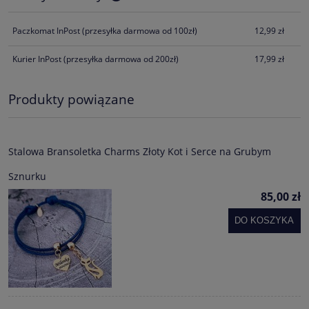
Cena nie zawiera ewentualnych kosztów płatności
Paczkomat InPost
(przesyłka darmowa od 100zł)
12,99 zł
Kurier InPost
(przesyłka darmowa od 200zł)
17,99 zł
Produkty powiązane
Stalowa Bransoletka Charms Złoty Kot i Serce na Grubym
Sznurku
85,00 zł
DO KOSZYKA