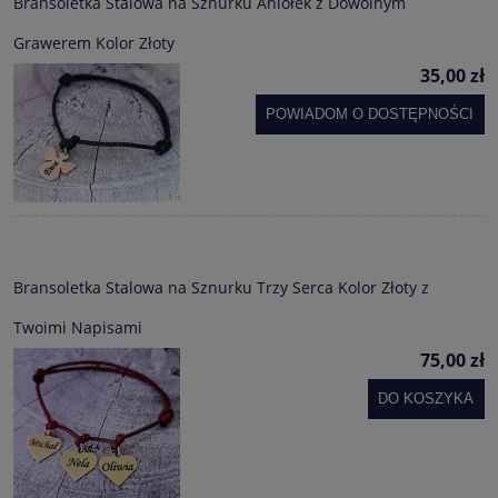
Bransoletka Stalowa na Sznurku Aniołek z Dowolnym
Grawerem Kolor Złoty
35,00 zł
POWIADOM O DOSTĘPNOŚCI
Bransoletka Stalowa na Sznurku Trzy Serca Kolor Złoty z
Twoimi Napisami
75,00 zł
DO KOSZYKA