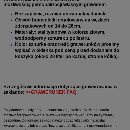
możliwością personalizacji własnym grawerem
.
Bez zapięcia, r
ozmiar uniwersalny damski.
Obwód bransoletki regulowany na węzłach
zderzakowych od
14 do 26cm.
Materiały: stal tytanowa w kolorze złotym,
wodoodporny sznurek z poliestru.
Kolor sznurka oraz treść grawerunków prosimy
wpisać w okienka pod ceną przed dodaniem do
koszyka (około 20 liter po każdej stronie kółka).
Szczegółowe informacje dotyczące grawerowania w
zakładce:
>>GRAWERUNEK FAQ
Przykładowe teksty prezentowane na zdjęciach służą zilustrowaniu
możliwości grawerowania. Wszelkie napisy grawerujemy na życzenie,
bezpłatnie. Dokonując zakupu należy podać tekst, jaki ma zostać
wygrawerowany lub wpisać "bez graweru". Biżuteria z grawerunkiem nie