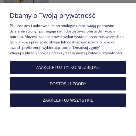
Dbamy o Twoją prywatność
Pliki cookies i pokrewne im technologie umożliwiają poprawne
Perłowa Bransoletka z Serduszkiem Stal Kolor Złoty / Dowolny
działanie strony i pomagają nam dostosować ofertę do Twoich
potrzeb. Możesz zaakceptować wykorzystanie przez nas wszystkich
Grawer
tych plików i przejść do sklepu lub dostosować użycie plików do
swoich preferencji, wybierając opcję "Dostosuj zgody".
79,00 zł
Więcej o plikach cookies przeczytasz w naszej Polityce prywatności.
POWIADOM O DOSTĘPNOŚCI
ZAAKCEPTUJ TYLKO NIEZBĘDNE
DOSTOSUJ ZGODY
ZAAKCEPTUJ WSZYSTKIE
Stalowa Bransoletka Samolot z Serduszkiem Kolor Złoty
Dowolny Grawer
75,00 zł