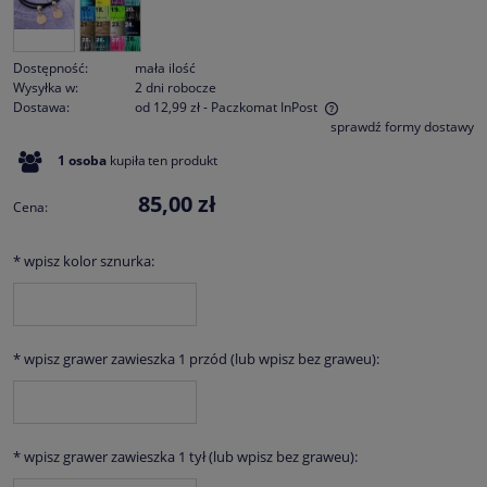
Dostępność:
mała ilość
Wysyłka w:
2 dni robocze
Dostawa:
od 12,99 zł
- Paczkomat InPost
sprawdź formy dostawy
Cena nie zawiera ewentualnych kosztów płatności
1
osoba
kupiła
ten produkt
85,00 zł
Cena:
*
wpisz kolor sznurka:
*
wpisz grawer zawieszka 1 przód (lub wpisz bez graweu):
*
wpisz grawer zawieszka 1 tył (lub wpisz bez graweu):