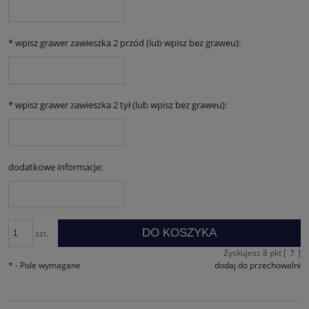
*
wpisz grawer zawieszka 2 przód (lub wpisz bez graweu):
*
wpisz grawer zawieszka 2 tył (lub wpisz bez graweu):
dodatkowe informacje:
DO KOSZYKA
szt.
Zyskujesz
8
pkt [
?
]
*
- Pole wymagane
dodaj do przechowalni