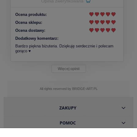
Opinia zweryfikowana
Ocena produktu:
Ocena sklepu:
Ocena dostawy:
Dodatkowy komentarz:
Bardzo piękna biżuteria. Dziękuję serdecznie i polecam
gorąco ♥️
Więcej opinii
All rights reserved by BRIDGE-ART.PL
ZAKUPY
POMOC