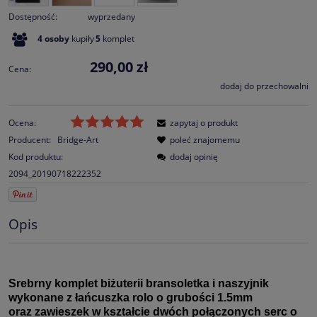
Dostępność:
wyprzedany
4
osoby
kupiły
5
komplet
290,00 zł
Cena:
dodaj do przechowalni
Ocena:
zapytaj o produkt
Producent:
Bridge-Art
poleć znajomemu
Kod produktu:
dodaj opinię
2094_20190718222352
Opis
Srebrny komplet biżuterii bransoletka i naszyjnik
wykonane z łańcuszka rolo o grubości 1.5mm
oraz
zawieszek w kształcie dwóch połączonych serc
o