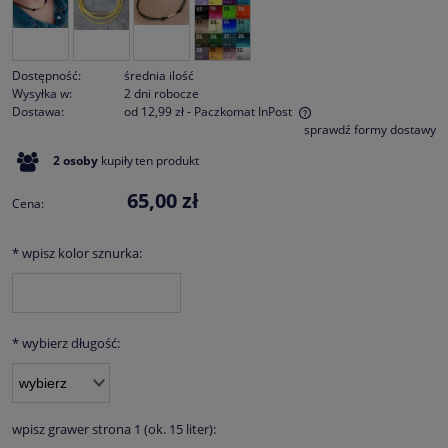
Dostępność:
średnia ilość
Wysyłka w:
2 dni robocze
Dostawa:
od 12,99 zł
- Paczkomat InPost
sprawdź formy dostawy
Cena nie zawiera ewentualnych kosztów płatności
2
osoby
kupiły
ten produkt
65,00 zł
Cena:
*
wpisz kolor sznurka:
*
wybierz długość:
wpisz grawer strona 1 (ok. 15 liter):