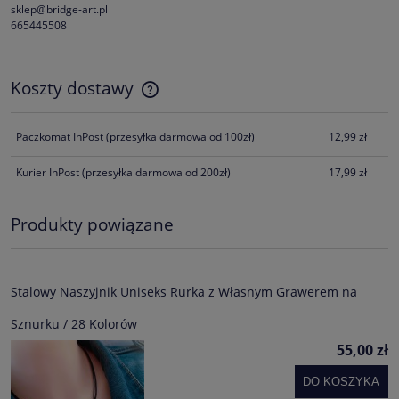
sklep@bridge-art.pl
665445508
Koszty dostawy
Cena nie zawiera ewentualnych kosztów płatności
Paczkomat InPost
(przesyłka darmowa od 100zł)
12,99 zł
Kurier InPost
(przesyłka darmowa od 200zł)
17,99 zł
Produkty powiązane
Stalowy Naszyjnik Uniseks Rurka z Własnym Grawerem na
Sznurku / 28 Kolorów
55,00 zł
DO KOSZYKA